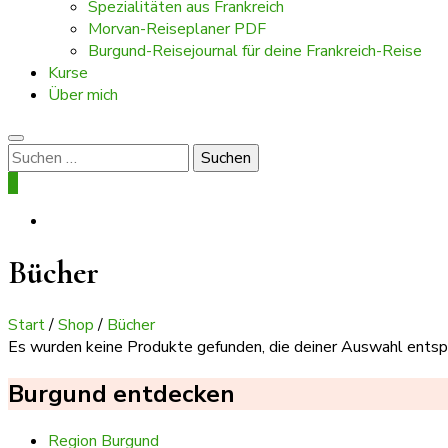
Spezialitäten aus Frankreich
Morvan-Reiseplaner PDF
Burgund-Reisejournal für deine Frankreich-Reise
Kurse
Über mich
Suchen
nach:
0
Bücher
Start
/
Shop
/
Bücher
Es wurden keine Produkte gefunden, die deiner Auswahl entsp
Burgund entdecken
Region Burgund