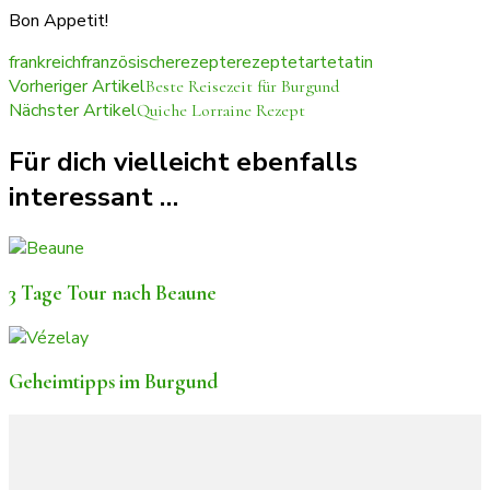
Bon Appetit!
frankreich
französischerezepte
rezepte
tartetatin
Beitragsnavigation
Vorheriger Artikel
Beste Reisezeit für Burgund
Nächster Artikel
Quiche Lorraine Rezept
Für dich vielleicht ebenfalls
interessant …
3 Tage Tour nach Beaune
Geheimtipps im Burgund