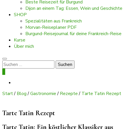
Beste Reisezeit für Burgund
Dijon an einem Tag: Essen, Wein und Geschichte
SHOP
Spezialitäten aus Frankreich
Morvan-Reiseplaner PDF
Burgund-Reisejournal für deine Frankreich-Reise
Kurse
Über mich
Suchen
nach:
0
Start
/
Blog
/
Gastronomie
/
Rezepte
/
Tarte Tatin Rezept
Tarte Tatin Rezept
Tarte Tatin: Ein köstlicher Klassiker aus