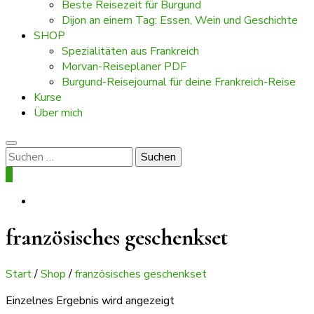
Beste Reisezeit für Burgund
Dijon an einem Tag: Essen, Wein und Geschichte
SHOP
Spezialitäten aus Frankreich
Morvan-Reiseplaner PDF
Burgund-Reisejournal für deine Frankreich-Reise
Kurse
Über mich
Suchen
nach:
0
französisches geschenkset
Start
/
Shop
/
französisches geschenkset
Einzelnes Ergebnis wird angezeigt