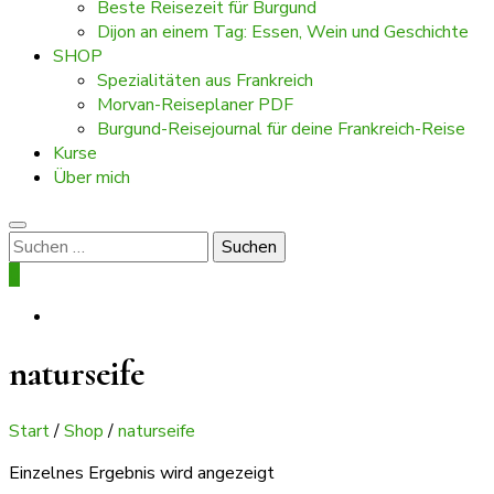
Beste Reisezeit für Burgund
Dijon an einem Tag: Essen, Wein und Geschichte
SHOP
Spezialitäten aus Frankreich
Morvan-Reiseplaner PDF
Burgund-Reisejournal für deine Frankreich-Reise
Kurse
Über mich
Suchen
nach:
0
naturseife
Start
/
Shop
/
naturseife
Einzelnes Ergebnis wird angezeigt