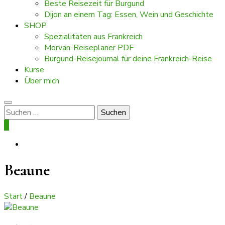
Beste Reisezeit für Burgund
Dijon an einem Tag: Essen, Wein und Geschichte
SHOP
Spezialitäten aus Frankreich
Morvan-Reiseplaner PDF
Burgund-Reisejournal für deine Frankreich-Reise
Kurse
Über mich
Suchen
nach:
0
Beaune
Start
/
Beaune