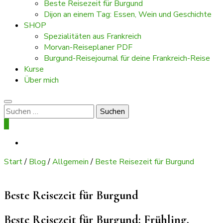
Beste Reisezeit für Burgund
Dijon an einem Tag: Essen, Wein und Geschichte
SHOP
Spezialitäten aus Frankreich
Morvan-Reiseplaner PDF
Burgund-Reisejournal für deine Frankreich-Reise
Kurse
Über mich
Suchen
nach:
0
Start
/
Blog
/
Allgemein
/
Beste Reisezeit für Burgund
Beste Reisezeit für Burgund
Beste Reisezeit für Burgund: Frühling,