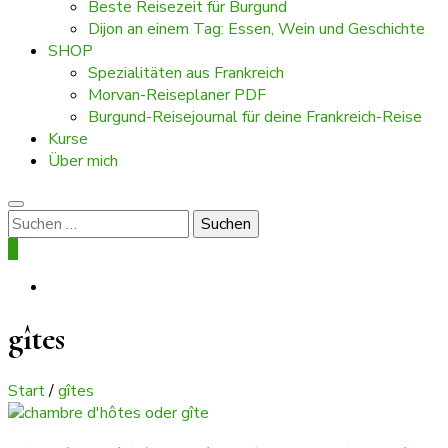
Beste Reisezeit für Burgund
Dijon an einem Tag: Essen, Wein und Geschichte
SHOP
Spezialitäten aus Frankreich
Morvan-Reiseplaner PDF
Burgund-Reisejournal für deine Frankreich-Reise
Kurse
Über mich
Suchen
nach:
0
gîtes
Start
/
gîtes